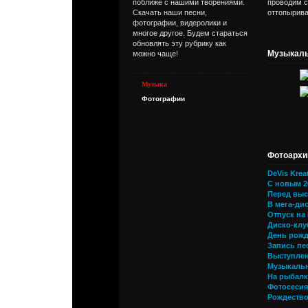
поближе с нашими творениями.
проводим с
Скачать наши песни,
оттопырива
фотографии, видеролики и
многое другое. Будем стараться
обновлять эту рубрику как
Музыкаль
можно чаще!
Музыка
Фотографии
Фотоархи
DeVis Krea
С новым 2
Перед выст
В мега-дис
Отпуск на
Диско-клуб
День рожд
Запись пе
Выступлен
Музыкальн
На рыбалк
Фотосесия
Рождество